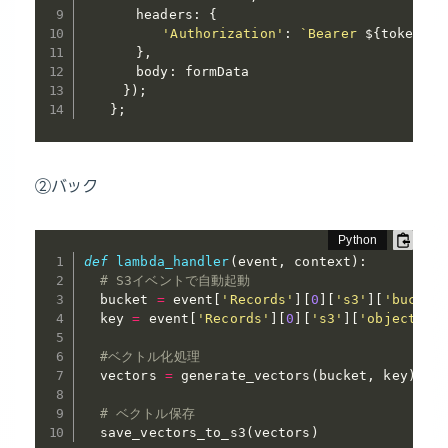
　　　　headers
:
{
'Authorization'
:
`Bearer 
${
token
}
`
}
,
　　　　body
:
 formData

}
)
;
}
;
②バック
def
lambda_handler
(
event
,
 context
)
:
# S3イベントで自動起動
  bucket 
=
 event
[
'Records'
]
[
0
]
[
's3'
]
[
'bucket
  key 
=
 event
[
'Records'
]
[
0
]
[
's3'
]
[
'object'
]
[
#ベクトル化処理
  vectors 
=
 generate_vectors
(
bucket
,
 key
)
# ベクトル保存
  save_vectors_to_s3
(
vectors
)